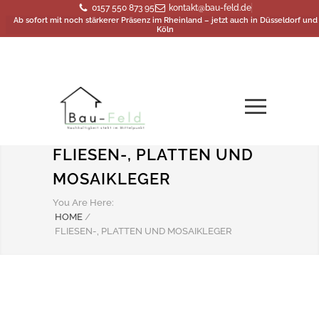
0157 550 873 95
kontakt@bau-feld.de
Ab sofort mit noch stärkerer Präsenz im Rheinland – jetzt auch in Düsseldorf und
Köln
FLIESEN-, PLATTEN UND
MOSAIKLEGER
You Are Here:
HOME
/
FLIESEN-, PLATTEN UND MOSAIKLEGER