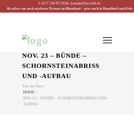
0157 550 873 95
kontakt@bau-feld.de
Ab sofort mit noch stärkerer Präsenz im Rheinland – jetzt auch in Düsseldorf und Köln
NOV. 23 – BÜNDE –
SCHORNSTEINABRISS
UND -AUFBAU
You Are Here:
HOME
/
NOV. 23 – BÜNDE – SCHORNSTEINABRISS UND -
AUFBAU